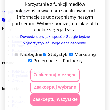
korzystanie z funkcji mediów
społecznościowych oraz analizować ruch.
sklep@lentis.pl
Informacje te udostępniamy naszym
partnerom. Wybierz poniżej, na jakie pliki
Kategorie
cookie się zgadzasz.
Dowiedz się w jaki sposób Google będzie
Nowości
Lampy wiszące
wykorzystywać Twoje dane osobowe.
Plafony sufitowe
Kinkiety ścienne
Niezbędne
Statystyki
Marketing
Lustra LED
Preferencje
Partnerzy
Prawne
Polityka prywatności
Zaakceptuj niezbęne
Regulamin
Zwroty
Zaakceptuj wybrane
Informacje
O nas
Zaakceptuj wszystkie
Kontakt
Blog