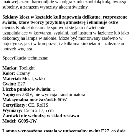
matowej czerni harmonijnie współgra z mlecznobiałą kulą, tworząc
subtelny, a zarazem wyrazisty akcent świetlny.
Szklany klosz w kształcie kuli zapewnia delikatne, rozproszone
światło, które tworzy przytulną atmosferę i eliminuje ostre
cienie.
Kinkiet doskonale sprawdzi się jako oświetlenie
uzupełniające w korytarzu, sypialni, nad lustrem w łazience lub jako
dekoracyjna lampa w salonie. Może być montowany zarówno w
pojedynkę, jak i w kompozycji z kilkoma kinkietami – zależnie od
potrzeb wnętrza.
Specyfikacja techniczna:
Marka:
Toolight
Kolor:
Czarny
Materiał:
Metal, szkło
Gwint:
E27
Liczba punktów światła:
1
Napięcie:
230V, nie wymaga transformatora
Maksymalna moc żarówki:
60W
Certyfikaty:
CE, RoHS
Wymiary:
15cm x 17,5 cm
Żarówki nie wchodzą w skład zestawu
Model: G095-1W
Lampa wyposażona została w uniwersalny gwint E27, co daje