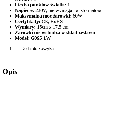
Liczba punktów światła:
1
Napięcie:
230V, nie wymaga transformatora
Maksymalna moc żarówki:
60W
Certyfikaty:
CE, RoHS
Wymiary:
15cm x 17,5 cm
Żarówki nie wchodzą w skład zestawu
Model: G095-1W
ilość
Dodaj do koszyka
Lampa
Ścienna
Kinkiet
Opis
Minimalistyczny
Do
Sypialni
Przy
Łóżku
Biała
Kula
Czarny
G095-
1W