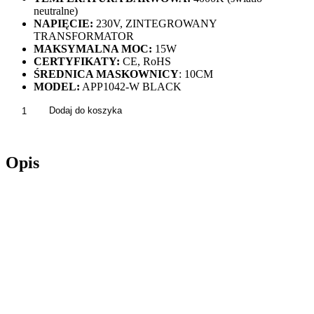
neutralne)
NAPIĘCIE:
230V, ZINTEGROWANY
TRANSFORMATOR
MAKSYMALNA MOC:
15W
CERTYFIKATY:
CE, RoHS
ŚREDNICA MASKOWNICY
: 10CM
MODEL:
APP1042-W BLACK
ilość
Dodaj do koszyka
Lampa
Ścienna
Kinkiet
Opis
Nowoczesny
LED
Czarna
APP1042-
W