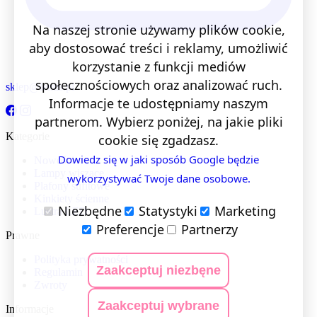
Na naszej stronie używamy plików cookie,
aby dostosować treści i reklamy, umożliwić
korzystanie z funkcji mediów
społecznościowych oraz analizować ruch.
sklep@lentis.pl
Informacje te udostępniamy naszym
partnerom. Wybierz poniżej, na jakie pliki
Kategorie
cookie się zgadzasz.
Dowiedz się w jaki sposób Google będzie
Nowości
Lampy wiszące
wykorzystywać Twoje dane osobowe.
Plafony sufitowe
Kinkiety ścienne
Niezbędne
Statystyki
Marketing
Lustra LED
Preferencje
Partnerzy
Prawne
Polityka prywatności
Zaakceptuj niezbęne
Regulamin
Zwroty
Zaakceptuj wybrane
Informacje