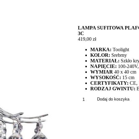
LAMPA SUFITOWA PLAF
3C
419,00
zł
MARKA:
Toolight
KOLOR:
Srebrny
MATERIAŁ:
Szkło kry
NAPIĘCIE:
100-240V, 
WYMIAR
40 x 40 cm
WYSOKOŚĆ:
15 cm
CERTYFIKATY:
CE, 
RODZAJ GWINTU:
ilość
Dodaj do koszyka
Lampa
Sufitowa
Plafon
Glamour
Kryształowa
Chrom
Duża