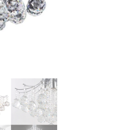
APP784-
3C