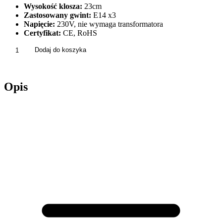
Wysokość klosza:
23cm
Zastosowany gwint:
E14 x3
Napięcie:
230V, nie wymaga transformatora
Certyfikat:
CE, RoHS
ilość
Dodaj do koszyka
Lampa
Sufitowa
Plafon
Opis
Glamour
Kryształowy
Złoty
Połysk
APP1655