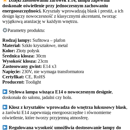
Dzięki zastosowaniu żarówek E14, lampa zapewnia
doskonałe oświetlenie przy jednoczesnym zachowaniu
energooszczędności.
Kryształy wprowadzają blask i prestiż, a ich
design łączy nowoczesność z klasycznymi akcentami, tworząc
wyjątkową aranżację w każdym wnętrzu.
Parametry produktu:
Rodzaj lampy:
Sufitowa – plafon
Materiał:
Szkło kryształowe, metal
Kolor:
Złoty połysk
Średnica klosza:
30cm
Wysokość klosza:
23cm
Zastosowany gwint:
E14 x3
Napięcie:
230V, nie wymaga transformatora
Certyfikat:
CE, RoHS
Producent:
Toolight
Stylowa lampa wisząca E14 o nowoczesnym designie
,
doskonała do salonu, jadalni czy holu.
Klosz z kryształów wprowadza do wnętrza luksusowy blask
,
a żarówki E14 zapewniają energooszczędne i równomierne
oświetlenie, które tworzy przyjemną atmosferę.
Regulowana wysokość umożliwia dostosowanie lampy do