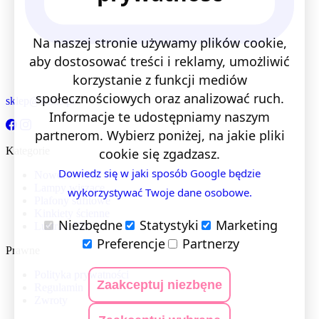
Na naszej stronie używamy plików cookie,
aby dostosować treści i reklamy, umożliwić
korzystanie z funkcji mediów
społecznościowych oraz analizować ruch.
sklep@lentis.pl
Informacje te udostępniamy naszym
partnerom. Wybierz poniżej, na jakie pliki
Kategorie
cookie się zgadzasz.
Dowiedz się w jaki sposób Google będzie
Nowości
Lampy wiszące
wykorzystywać Twoje dane osobowe.
Plafony sufitowe
Kinkiety ścienne
Niezbędne
Statystyki
Marketing
Lustra LED
Preferencje
Partnerzy
Prawne
Polityka prywatności
Zaakceptuj niezbęne
Regulamin
Zwroty