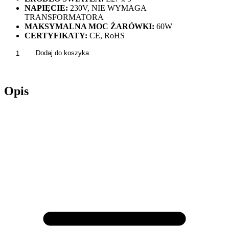
NAPIĘCIE:
230V, NIE WYMAGA
TRANSFORMATORA
MAKSYMALNA MOC ŻARÓWKI:
60W
CERTYFIKATY:
CE, RoHS
ilość
Dodaj do koszyka
Lampa
Sufitowa
Skandynawska
Opis
DEER
Czarna
/
Drewno
APP694-
5C