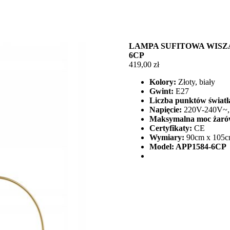
LAMPA SUFITOWA WISZĄ
6CP
419,00
zł
Kolory:
Złoty, biały
Gwint:
E27
Liczba punktów światł
Napięcie:
220V-240V~, 
Maksymalna moc żaró
Certyfikaty:
CE
Wymiary:
90cm x 105
Model: APP1584-6CP