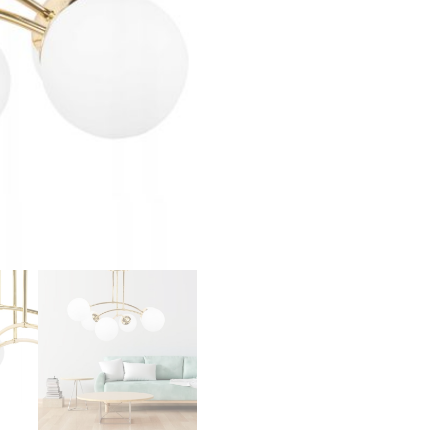
6
Kul
Białe
APP1577-
6CP