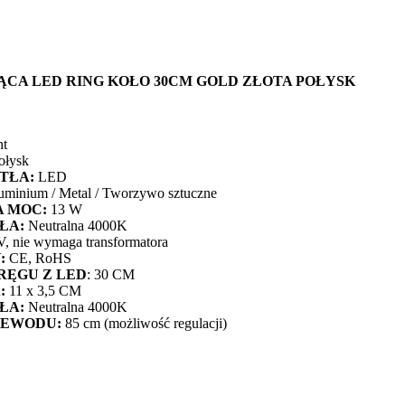
ĄCA LED RING KOŁO 30CM GOLD ZŁOTA POŁYSK
ht
ołysk
TŁA:
LED
uminium / Metal / Tworzywo sztuczne
 MOC:
13 W
ŁA:
Neutralna 4000K
, nie wymaga transformatora
:
CE, RoHS
RĘGU Z LED
: 30 CM
:
11 x 3,5 CM
ŁA:
Neutralna 4000K
ZEWODU:
85 cm (możliwość regulacji)