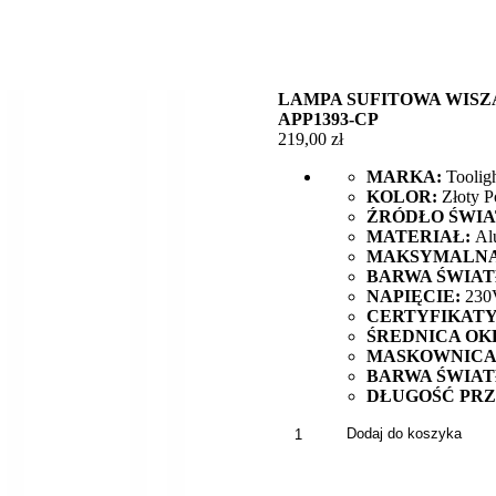
LAMPA SUFITOWA WISZ
APP1393-CP
219,00
zł
MARKA:
Toolig
KOLOR:
Złoty P
ŹRÓDŁO ŚWIA
MATERIAŁ:
Al
MAKSYMALNA
BARWA ŚWIAT
NAPIĘCIE:
230V
CERTYFIKATY
ŚREDNICA OK
MASKOWNICA
BARWA ŚWIAT
DŁUGOŚĆ PR
ilość
Dodaj do koszyka
Lampa
Sufitowa
Wisząca