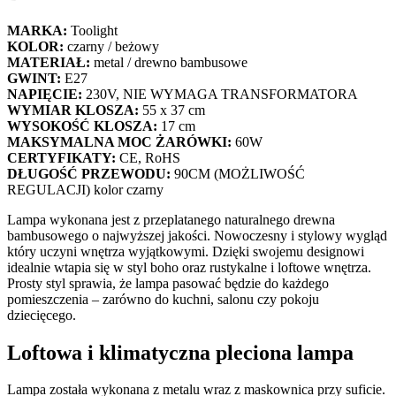
MARKA:
Toolight
KOLOR:
czarny / beżowy
MATERIAŁ:
metal / drewno bambusowe
GWINT:
E27
NAPIĘCIE:
230V, NIE WYMAGA TRANSFORMATORA
WYMIAR KLOSZA:
55 x 37 cm
WYSOKOŚĆ KLOSZA:
17 cm
MAKSYMALNA MOC ŻARÓWKI:
60W
CERTYFIKATY:
CE, RoHS
DŁUGOŚĆ PRZEWODU:
90CM (MOŻLIWOŚĆ
REGULACJI) kolor czarny
Lampa wykonana jest z przeplatanego naturalnego drewna
bambusowego o najwyższej jakości. Nowoczesny i stylowy wygląd
który uczyni wnętrza wyjątkowymi. Dzięki swojemu designowi
idealnie wtapia się w styl boho oraz rustykalne i loftowe wnętrza.
Prosty styl sprawia, że lampa pasować będzie do każdego
pomieszczenia – zarówno do kuchni, salonu czy pokoju
dziecięcego.
Loftowa i klimatyczna pleciona lampa
Lampa została wykonana z metalu wraz z maskownica przy suficie.