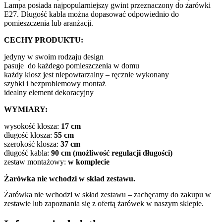
Lampa posiada najpopularniejszy gwint przeznaczony do żarówki
E27. Długość kabla można dopasować odpowiednio do
pomieszczenia lub aranżacji.
CECHY PRODUKTU:
jedyny w swoim rodzaju design
pasuje do każdego pomieszczenia w domu
każdy klosz jest niepowtarzalny – ręcznie wykonany
szybki i bezproblemowy montaż
idealny element dekoracyjny
WYMIARY:
wysokość klosza:
17
cm
długość klosza:
55 cm
szerokość klosza:
37 cm
długość kabla:
90
cm (możliwość regulacji długości)
zestaw montażowy:
w komplecie
Żarówka nie wchodzi w skład zestawu.
Żarówka nie wchodzi w skład zestawu – zachęcamy do zakupu w
zestawie lub zapoznania się z ofertą żarówek w naszym sklepie.