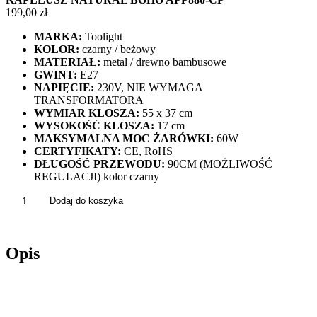
199,00
zł
MARKA:
Toolight
KOLOR:
czarny / beżowy
MATERIAŁ:
metal / drewno bambusowe
GWINT:
E27
NAPIĘCIE:
230V, NIE WYMAGA
TRANSFORMATORA
WYMIAR KLOSZA:
55 x 37 cm
WYSOKOŚĆ KLOSZA:
17 cm
MAKSYMALNA MOC ŻARÓWKI:
60W
CERTYFIKATY:
CE, RoHS
DŁUGOŚĆ PRZEWODU:
90CM (MOŻLIWOŚĆ
REGULACJI) kolor czarny
ilość
Dodaj do koszyka
Lampa
Wisząca
Ażurowa
Opis
Pleciona
Bambusowa
Kapelusz
Natural
Boho
APP880-