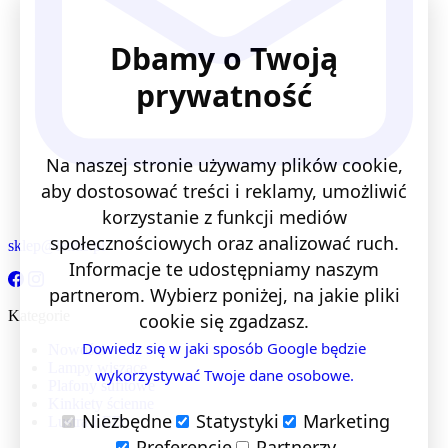
Dbamy o Twoją
prywatność
Na naszej stronie używamy plików cookie,
aby dostosować treści i reklamy, umożliwić
korzystanie z funkcji mediów
społecznościowych oraz analizować ruch.
sklep@lentis.pl
Informacje te udostępniamy naszym
partnerom. Wybierz poniżej, na jakie pliki
Kategorie
cookie się zgadzasz.
Dowiedz się w jaki sposób Google będzie
Nowości
Lampy wiszące
wykorzystywać Twoje dane osobowe.
Plafony sufitowe
Kinkiety ścienne
Niezbędne
Statystyki
Marketing
Lustra LED
Preferencje
Partnerzy