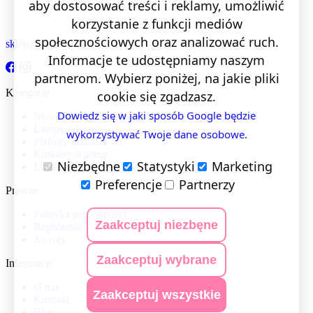
aby dostosować treści i reklamy, umożliwić
korzystanie z funkcji mediów
społecznościowych oraz analizować ruch.
sklep@lentis.pl
Informacje te udostępniamy naszym
partnerom. Wybierz poniżej, na jakie pliki
Kategorie
cookie się zgadzasz.
Dowiedz się w jaki sposób Google będzie
Nowości
Lampy wiszące
wykorzystywać Twoje dane osobowe.
Plafony sufitowe
Kinkiety ścienne
Niezbędne
Statystyki
Marketing
Lustra LED
Preferencje
Partnerzy
Prawne
Polityka prywatności
Zaakceptuj niezbęne
Regulamin
Zwroty
Zaakceptuj wybrane
Informacje
O nas
Zaakceptuj wszystkie
Kontakt
Blog