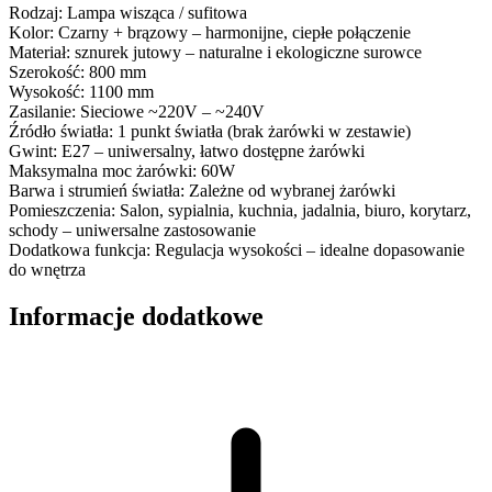
Rodzaj: Lampa wisząca / sufitowa
Kolor: Czarny + brązowy – harmonijne, ciepłe połączenie
Materiał: sznurek jutowy – naturalne i ekologiczne surowce
Szerokość: 800 mm
Wysokość: 1100 mm
Zasilanie: Sieciowe ~220V – ~240V
Źródło światła: 1 punkt światła (brak żarówki w zestawie)
Gwint: E27 – uniwersalny, łatwo dostępne żarówki
Maksymalna moc żarówki: 60W
Barwa i strumień światła: Zależne od wybranej żarówki
Pomieszczenia: Salon, sypialnia, kuchnia, jadalnia, biuro, korytarz,
schody – uniwersalne zastosowanie
Dodatkowa funkcja: Regulacja wysokości – idealne dopasowanie
do wnętrza
Informacje dodatkowe