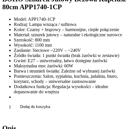
80cm APP1740-1CP
Model: APP1740-1CP
Rodzaj: Lampa wisząca / sufitowa
Kolor: Czarny + brązowy – harmonijne, ciepłe połączenie
Materiał: sznurek jutowy – naturalne i ekologiczne surowce
Szerokość: 800 mm
Wysokość: 1100 mm
Zasilanie: Sieciowe ~220V – ~240V
Źródło światła: 1 punkt światła (brak żarówki w zestawie)
Gwint: E27 – uniwersalny, łatwo dostępne żarówki
Maksymalna moc żarówki: 60W
Barwa i strumień światła: Zależne od wybranej żarówki
Pomieszczenia: Salon, sypialnia, kuchnia, jadalnia, biuro,
korytarz, schody – uniwersalne zastosowanie
Dodatkowa funkcja: Regulacja wysokości – idealne
dopasowanie do wnętrza
ilość
Dodaj do koszyka
Lampa
Wisząca
Ażurowa
Opis
Pleciona