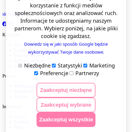
korzystanie z funkcji mediów
społecznościowych oraz analizować ruch.
sklep@lentis.pl
Informacje te udostępniamy naszym
partnerom. Wybierz poniżej, na jakie pliki
Kategorie
cookie się zgadzasz.
Dowiedz się w jaki sposób Google będzie
Nowości
Lampy wiszące
wykorzystywać Twoje dane osobowe.
Plafony sufitowe
Kinkiety ścienne
Niezbędne
Statystyki
Marketing
Lustra LED
Preferencje
Partnerzy
Prawne
Polityka prywatności
Zaakceptuj niezbęne
Regulamin
Zwroty
Zaakceptuj wybrane
Informacje
O nas
Zaakceptuj wszystkie
Kontakt
Blog