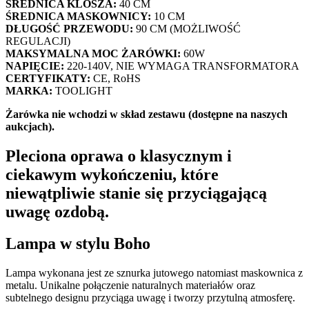
ŚREDNICA KLOSZA:
40 CM
ŚREDNICA MASKOWNICY:
10 CM
DŁUGOŚĆ PRZEWODU:
90 CM (MOŻLIWOŚĆ
REGULACJI)
MAKSYMALNA MOC ŻARÓWKI:
60W
NAPIĘCIE:
220-140V, NIE WYMAGA TRANSFORMATORA
CERTYFIKATY:
CE, RoHS
MARKA:
TOOLIGHT
Żarówka nie wchodzi w skład zestawu (dostępne na naszych
aukcjach).
Pleciona oprawa o klasycznym i
ciekawym wykończeniu, które
niewątpliwie stanie się przyciągającą
uwagę ozdobą.
Lampa w stylu Boho
Lampa wykonana jest ze sznurka jutowego natomiast maskownica z
metalu. Unikalne połączenie naturalnych materiałów oraz
subtelnego designu przyciąga uwagę i tworzy przytulną atmosferę.