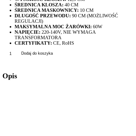
ŚREDNICA KLOSZA:
40 CM
ŚREDNICA MASKOWNICY:
10 CM
DŁUGOŚĆ PRZEWODU:
90 CM (MOŻLIWOŚĆ
REGULACJI)
MAKSYMALNA MOC ŻARÓWKI:
60W
NAPIĘCIE:
220-140V, NIE WYMAGA
TRANSFORMATORA
CERTYFIKATY:
CE, RoHS
ilość
Dodaj do koszyka
Lampa
Wisząca
BOHO
Opis
Naturalna
Pleciona
Sznurek
Jutowy
Beżowa
APP1294-
1CP