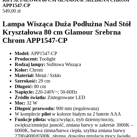
APP1547-CP
549,00
zł
Lampa Wisząca Duża Podłużna Nad Stół
Kryształowa 80 cm Glamour Srebrna
Chrom APP1547-CP
Model:
APP1547-CP
Producent:
Toolight
Rodzaj lampy:
Sufitowa Wisząca
Kolor:
Chrom
Materiał:
Metal / Szkło
Szerokość:
29 cm
Długość:
80 cm
Napięcie:
220-240V~; 50-60Hz
Źródło światła:
Zintegrowane LED
Moc:
32 W
Długość przewodu:
900 mm (regulowana)
W komplecie
pilot
w kolorze białym na 2 baterie AAA
Funkcje pilota:
włącz/wyłącz, tryb dzienny/nocny,
zwiększ/zmniejsz jasność, zmiana barwy w zakresie 3000K –
6000K, barwa zimna/barwa ciepła, szybka zmiana barwy
2700/4000/6500K, płynna, dowolna regulacja mocy światła.