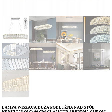
LAMPA WISZĄCA DUŻA PODŁUŻNA NAD STÓŁ
KRYSZTAŁOWA 80 CM GLAMOUR SREBRNA CHROM