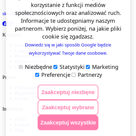
korzystanie z funkcji mediów
społecznościowych oraz analizować ruch.
sklep@lentis.pl
Informacje te udostępniamy naszym
partnerom. Wybierz poniżej, na jakie pliki
Kategorie
cookie się zgadzasz.
Dowiedz się w jaki sposób Google będzie
Nowości
Lampy wiszące
wykorzystywać Twoje dane osobowe.
Plafony sufitowe
Kinkiety ścienne
Niezbędne
Statystyki
Marketing
Lustra LED
Preferencje
Partnerzy
Prawne
Polityka prywatności
Zaakceptuj niezbęne
Regulamin
Zwroty
Zaakceptuj wybrane
Informacje
O nas
Zaakceptuj wszystkie
Kontakt
Blog