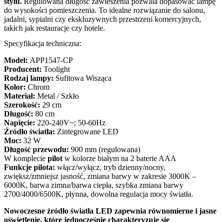
stylu.
Regulowana długość zawieszenia pozwala dopasować lampę
do wysokości pomieszczenia. To idealne rozwiązanie do salonu,
jadalni, sypialni czy ekskluzywnych przestrzeni komercyjnych,
takich jak restauracje czy hotele.
Specyfikacja techniczna:
Model:
APP1547-CP
Producent:
Toolight
Rodzaj lampy:
Sufitowa Wisząca
Kolor:
Chrom
Materiał:
Metal / Szkło
Szerokość:
29 cm
Długość:
80 cm
Napięcie:
220-240V~; 50-60Hz
Źródło światła:
Zintegrowane LED
Moc:
32 W
Długość przewodu:
900 mm (regulowana)
W komplecie
pilot
w kolorze białym na 2 baterie AAA
Funkcje pilota:
włącz/wyłącz, tryb dzienny/nocny,
zwiększ/zmniejsz jasność, zmiana barwy w zakresie 3000K –
6000K, barwa zimna/barwa ciepła, szybka zmiana barwy
2700/4000/6500K, płynna, dowolna regulacja mocy światła.
Nowoczesne źródło światła LED zapewnia równomierne i jasne
oświetlenie, które jednocześnie charakteryzuje się