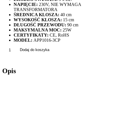
NAPIĘCIE:
230V, NIE WYMAGA
TRANSFORMATORA
ŚREDNICA KLOSZA:
40 cm
WYSOKOŚĆ KLOSZA:
15 cm
DŁUGOŚĆ PRZEWODU:
90 cm
MAKSYMALNA MOC:
25W
CERTYFIKATY:
CE, RoHS
MODEL:
APP1016-3CP
ilość
Dodaj do koszyka
Lampa
Wisząca
Glamour
Opis
Ażurowa
Chrom
APP1016-
3CP