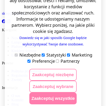
aby dostosować treści i reklamy, umożliwić
korzystanie z funkcji mediów
społecznościowych oraz analizować ruch.
sklep@lentis.pl
Informacje te udostępniamy naszym
partnerom. Wybierz poniżej, na jakie pliki
Kategorie
cookie się zgadzasz.
Dowiedz się w jaki sposób Google będzie
Nowości
Lampy wiszące
wykorzystywać Twoje dane osobowe.
Plafony sufitowe
Kinkiety ścienne
Niezbędne
Statystyki
Marketing
Lustra LED
Preferencje
Partnerzy
Prawne
Polityka prywatności
Zaakceptuj niezbęne
Regulamin
Zwroty
Zaakceptuj wybrane
Informacje
O nas
Zaakceptuj wszystkie
Kontakt
Blog