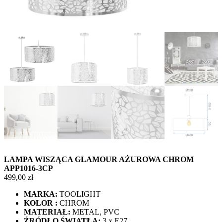
LAMPA WISZĄCA GLAMOUR AŻUROWA CHROM
APP1016-3CP
499,00
zł
MARKA:
TOOLIGHT
KOLOR :
CHROM
MATERIAŁ:
METAL, PVC
ŹRÓDŁO ŚWIATŁA:
3 x E27