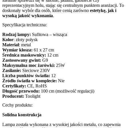
Idealnie sprawdzi się w salonie, jadalni, gabinecie czy
reprezentacyjnym holu, stając się centralnym punktem aranżacji. To
doskonały wybór dla osób, które cenią zarówno
estetykę, jak i
wysoką jakość wykonania
.
Specyfikacja techniczna:
Rodzaj lampy:
Sufitowa – wisząca
Kolor
: złoty połysk
Materiał
: metal
Wymiar klosza:
61 x 27 cm
Średnica maskownicy:
12 cm
Zastosowany gwint:
G9
Maksymalna moc żarówki:
25W
Zasilanie:
Sieciowe 230V
Liczba punktów światła:
12
Źródło światła w komplecie:
Nie
Certyfikaty:
CE, RoHS
Długość przewodu:
100 cm (możliwość regulacji)
Producent:
Toolight
Cechy produktu:
Solidna konstrukcja
Lampa została wykonana z wysokiej jakości metalu, co zapewnia