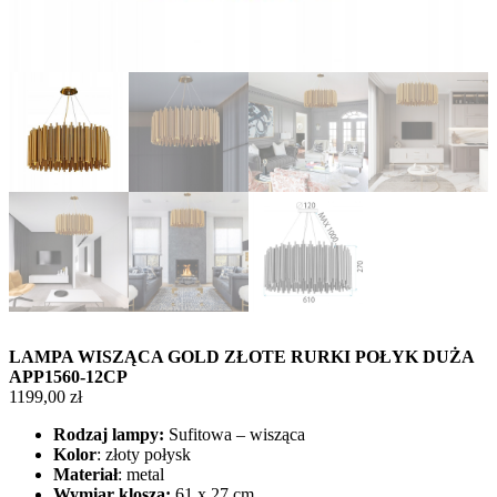
LAMPA WISZĄCA GOLD ZŁOTE RURKI POŁYK DUŻA
APP1560-12CP
1199,00
zł
Rodzaj lampy:
Sufitowa – wisząca
Kolor
: złoty połysk
Materiał
: metal
Wymiar klosza:
61 x 27 cm