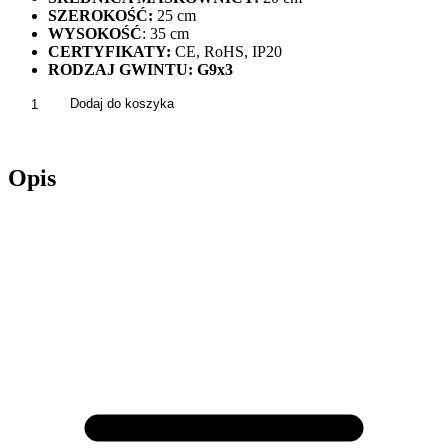
SZEROKOŚĆ:
25 cm
WYSOKOŚĆ
: 35 cm
CERTYFIKATY:
CE, RoHS, IP20
RODZAJ GWINTU: G9x3
ilość
Dodaj do koszyka
Lampa
Wisząca
Kryształowa
Opis
Glamour
Chrom
APP787-
3CP