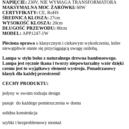
NAPIĘCIE:
230V, NIE WYMAGA TRANSFORMATORA
MAKSYMALNA MOC ŻARÓWKI:
60W
CERTYFIKATY:
CE, RoHS
ŚREDNICA KLOSZA:
27cm
WYSOKOŚĆ
KLOSZA:
20cm
DŁUGOŚĆ PRZEWODU:
80cm
MODEL:
APP1247-1W
Pleciona oprawa
o klasycznym i ciekawym wykończeniu, które
niewątpliwie stanie się przyciągającą uwagę ozdobą.
Lampa w stylu boho z naturalnego drewna bambusowego.
Lampa jest ręcznie tkana i tworzy niepowtarzalny wzór dzięki
czemu jest to wyjątkowy element wystroju. Ponadczasowy
klasyk dla każdej przestrzeni!
CECHY PRODUKTU:
jedyny w swoim rodzaju design
pasuje do każdego pomieszczenia w domu
solidna konstrukcja
szybki i bezproblemowy montaż