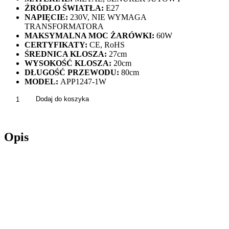
ŹRÓDŁO ŚWIATŁA:
E27
NAPIĘCIE:
230V, NIE WYMAGA
TRANSFORMATORA
MAKSYMALNA MOC ŻARÓWKI:
60W
CERTYFIKATY:
CE, RoHS
ŚREDNICA KLOSZA:
27cm
WYSOKOŚĆ
KLOSZA:
20cm
DŁUGOŚĆ PRZEWODU:
80cm
MODEL:
APP1247-1W
ilość
Dodaj do koszyka
Lampa
Wisząca
Pleciona
Opis
BOHO
Natural
Bambusowa
APP1247-
1CP