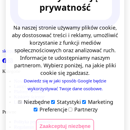
prywatność
Na naszej stronie używamy plików cookie,
aby dostosować treści i reklamy, umożliwić
korzystanie z funkcji mediów
społecznościowych oraz analizować ruch.
sklep@lentis.pl
Informacje te udostępniamy naszym
partnerom. Wybierz poniżej, na jakie pliki
Kategorie
cookie się zgadzasz.
Dowiedz się w jaki sposób Google będzie
Nowości
Lampy wiszące
wykorzystywać Twoje dane osobowe.
Plafony sufitowe
Kinkiety ścienne
Niezbędne
Statystyki
Marketing
Lustra LED
Preferencje
Partnerzy
Prawne
Polityka prywatności
Zaakceptuj niezbęne
Regulamin