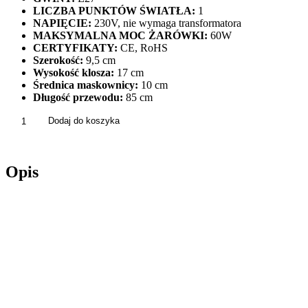
LICZBA PUNKTÓW ŚWIATŁA:
1
NAPIĘCIE:
230V, nie wymaga transformatora
MAKSYMALNA MOC ŻARÓWKI:
60W
CERTYFIKATY:
CE, RoHS
Szerokość:
9,5 cm
Wysokość klosza:
17 cm
Średnica maskownicy:
10 cm
Długość przewodu:
85 cm
ilość
Dodaj do koszyka
Lampa
Wisząca
Pojedyncza
Opis
Betonowa
LASTRI
Lastryko
Czarna
APP997-
1CP