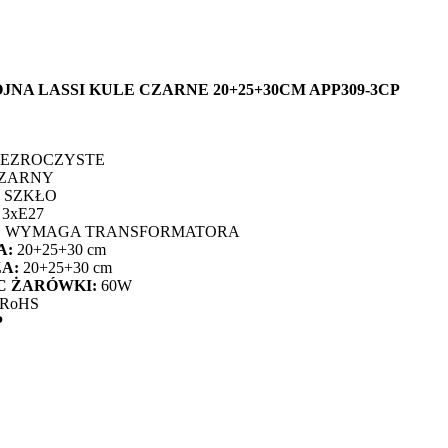
NA LASSI KULE CZARNE 20+25+30CM APP309-3CP
ZEZROCZYSTE
ZARNY
 SZKŁO
3xE27
IE WYMAGA TRANSFORMATORA
A:
20+25+30 cm
ZA:
20+25+30 cm
 ŻARÓWKI:
60W
 RoHS
P