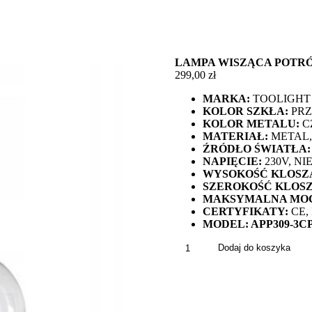
LAMPA WISZĄCA POTRÓJ
299,00
zł
MARKA:
TOOLIGHT
KOLOR SZKŁA:
PR
KOLOR METALU:
C
MATERIAŁ:
METAL,
ŹRÓDŁO ŚWIATŁA:
NAPIĘCIE:
230V, N
WYSOKOŚĆ KLOSZ
SZEROKOŚĆ KLOS
MAKSYMALNA MOC
CERTYFIKATY:
CE,
MODEL: APP309-3C
ilość
Dodaj do koszyka
Lampa
Wisząca
Potrójna
LASSI
Kule