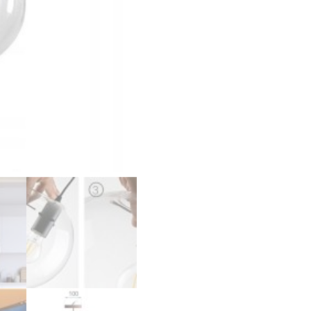
Czarne
20+25+30cm
APP309-
3CP