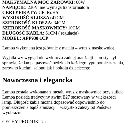
MAKSYMALNA MOC ŻARÓWKI:
60W
NAPIĘCIE:
230V, nie wymaga transformatora
CERTYFIKATY:
CE, RoHS
WYSOKOŚĆ KLOSZA:
47CM
SZEROKOŚĆ KLOSZA:
34CM
SZEROKOŚĆ MASKOWNICY:
10CM
DŁUGOŚĆ KABLA:
61CM ( regulacja)
MODEL:
APP938-1CP
Lampa wykonana jest głównie z metalu – wraz z maskownicą.
Wyjątkowy wygląd nie wyklucza żadnej aranżacji – prosty styl
sprawia, że lampa pasować będzie do każdego typu pomieszczenia,
zarówno kuchni, salonu jak i pokoju dziecięcego.
Nowoczesna i elegancka
Lampa została wykonana z metalu wraz z maskownicą przy suficie.
Lampa posiada tradycyjny gwint E27 stosowany w większości
lamp. Długość kabla można dopasować odpowiednio do
pomieszczenia bądź aranżacji – wszystko zależy od Państwa
wyobraźni.
CECHY PRODUKTU: