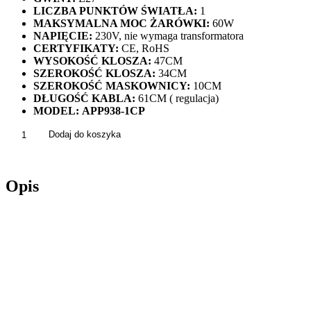
LICZBA PUNKTÓW ŚWIATŁA:
1
MAKSYMALNA MOC ŻARÓWKI:
60W
NAPIĘCIE:
230V, nie wymaga transformatora
CERTYFIKATY:
CE, RoHS
WYSOKOŚĆ KLOSZA:
47CM
SZEROKOŚĆ KLOSZA:
34CM
SZEROKOŚĆ MASKOWNICY:
10CM
DŁUGOŚĆ KABLA:
61CM ( regulacja)
MODEL:
APP938-1CP
ilość
Dodaj do koszyka
Lampa
Wisząca
Sufitowa
Opis
KULA
SLIDE
Mleczna
/
Czarna
APP938-
1CP