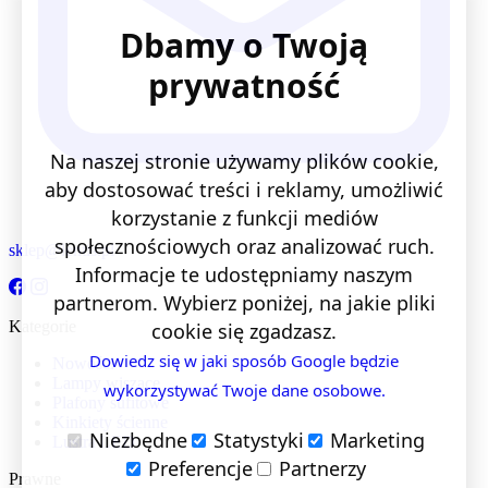
Dbamy o Twoją
prywatność
Na naszej stronie używamy plików cookie,
aby dostosować treści i reklamy, umożliwić
korzystanie z funkcji mediów
społecznościowych oraz analizować ruch.
sklep@lentis.pl
Informacje te udostępniamy naszym
partnerom. Wybierz poniżej, na jakie pliki
Kategorie
cookie się zgadzasz.
Dowiedz się w jaki sposób Google będzie
Nowości
Lampy wiszące
wykorzystywać Twoje dane osobowe.
Plafony sufitowe
Kinkiety ścienne
Niezbędne
Statystyki
Marketing
Lustra LED
Preferencje
Partnerzy
Prawne