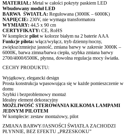
MATERIAŁ:
Metal w całości pokryty paskiem LED
Wbudowany moduł LED
BARWA ŚWIATŁA:
Regulowana (3000K – 6000K)
NAPIĘCIE:
230V, nie wymaga transformatora
WYMIARY:
44,5 x 90 cm
CERTYFIKATY:
CE, RoHS
W komplecie
pilot
w kolorze białym na 2 baterie AAA
Funkcje pilota:
włącz/wyłącz, tryb dzienny/nocny,
zwiększ/zmniejsz jasność, zmiana barwy w zakresie 3000K –
6000K, barwa zimna/barwa ciepła, szybka zmiana barwy
2700/4000/6500K, płynna, dowolna regulacja mocy światła.
CECHY PRODUKTU:
Wyjątkowy, elegancki design
Prosta konstrukcja wpasowująca się w każde pomieszczenie w
domu
Szybki i bezproblemowy montaż
Idealny element dekoracyjny
MOŻLIWOŚĆ STEROWANIA KILKOMA LAMPAMI
JEDNYM PILOTEM
W komplecie: zestaw montażowy, pilot
ZMIANA BARWY/JASNOŚCI ŚWIATŁA ZACHODZI
PŁYNNIE, BEZ EFEKTU „PRZESKOKU”