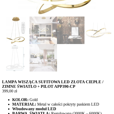
LAMPA WISZĄCA SUFITOWA LED ZŁOTA CIEPŁE /
ZIMNE ŚWIATŁO + PILOT APP390-CP
399,00
zł
KOLOR:
Gold
MATERIAŁ:
Metal w całości pokryty paskiem LED
Wbudowany moduł LED
BARWA ŚWIATŁA:
Regulowana (3000K – 6000K)