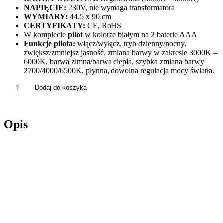
NAPIĘCIE:
230V, nie wymaga transformatora
WYMIARY:
44,5 x 90 cm
CERTYFIKATY:
CE, RoHS
W komplecie
pilot
w kolorze białym na 2 baterie AAA
Funkcje pilota:
włącz/wyłącz, tryb dzienny/nocny,
zwiększ/zmniejsz jasność, zmiana barwy w zakresie 3000K –
6000K, barwa zimna/barwa ciepła, szybka zmiana barwy
2700/4000/6500K, płynna, dowolna regulacja mocy światła.
ilość
Dodaj do koszyka
Lampa
Wisząca
Sufitowa
Opis
LED
Złota
Ciepłe
/
Zimne
Światło
+
Pilot
APP390-
CP