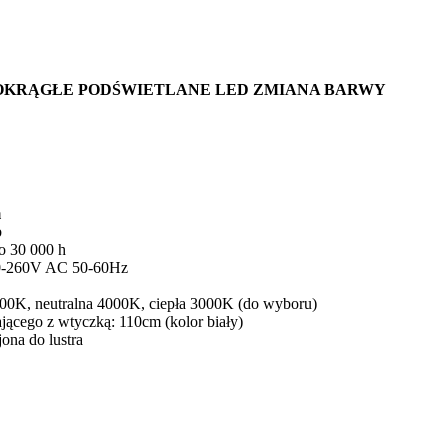
OKRĄGŁE PODŚWIETLANE LED ZMIANA BARWY
m
b
o 30 000 h
10-260V AC 50-60Hz
000K, neutralna 4000K, ciepła 3000K (do wyboru)
jącego z wtyczką: 110cm (kolor biały)
ona do lustra