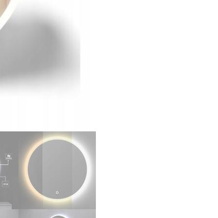
Podświetlane
LED
Zmiana
Barwy
Światła
FFJ
80cm