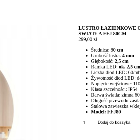
LUSTRO ŁAZIENKOWE 
ŚWIATŁA FFJ 80CM
299,00
zł
Średnica: 8
0 cm
Grubość lustra:
4 mm
Głębokość:
2,5 cm
Ramka LED:
ok. 2,5 c
Liczba diod LED: 60/m
Żywotność diod LED: d
Napięcie wejściowe: 1
Klasa szczelności: IP54
Barwa światła: zimna 6
Długość przewodu zasila
Stalowa zawieszka wklej
Model: FFJ80
ilość
Dodaj do koszyka
Lustro
Łazienkowe
Okrągłe