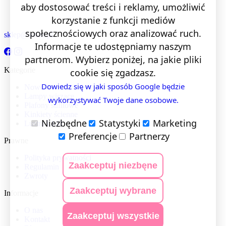
aby dostosować treści i reklamy, umożliwić
korzystanie z funkcji mediów
społecznościowych oraz analizować ruch.
sklep@lentis.pl
Informacje te udostępniamy naszym
partnerom. Wybierz poniżej, na jakie pliki
Kategorie
cookie się zgadzasz.
Dowiedz się w jaki sposób Google będzie
Nowości
Lampy wiszące
wykorzystywać Twoje dane osobowe.
Plafony sufitowe
Kinkiety ścienne
Niezbędne
Statystyki
Marketing
Lustra LED
Preferencje
Partnerzy
Prawne
Polityka prywatności
Zaakceptuj niezbęne
Regulamin
Zwroty
Zaakceptuj wybrane
Informacje
O nas
Zaakceptuj wszystkie
Kontakt