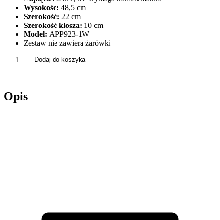
Wysokość:
48,5 cm
Szerokość:
22 cm
Szerokość klosza:
10 cm
Model:
APP923-1W
Zestaw nie zawiera żarówki
ilość
Dodaj do koszyka
Lampa
Kinkiet
Ścienna
Opis
Lampka
Nocna
Glamour
KULA
Okręgi
Złota
Czarna
APP923-
1W