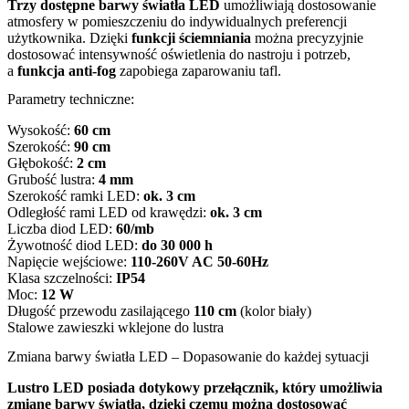
Trzy dostępne barwy światła LED
umożliwiają dostosowanie
atmosfery w pomieszczeniu do indywidualnych preferencji
użytkownika. Dzięki
funkcji ściemniania
można precyzyjnie
dostosować intensywność oświetlenia do nastroju i potrzeb,
a
funkcja anti-fog
zapobiega zaparowaniu tafl.
Parametry techniczne:
Wysokość:
60 cm
Szerokość:
90 cm
Głębokość:
2 cm
Grubość lustra:
4 mm
Szerokość ramki LED:
ok. 3 cm
Odległość rami LED od krawędzi:
ok. 3 cm
Liczba diod LED:
60/mb
Żywotność diod LED:
do 30 000 h
Napięcie wejściowe:
110-260V AC 50-60Hz
Klasa szczelności:
IP54
Moc:
12 W
Długość przewodu zasilającego
110 cm
(kolor biały)
Stalowe zawieszki wklejone do lustra
Zmiana barwy światła LED – Dopasowanie do każdej sytuacji
Lustro LED posiada dotykowy przełącznik, który umożliwia
zmianę barwy światła, dzięki czemu można dostosować