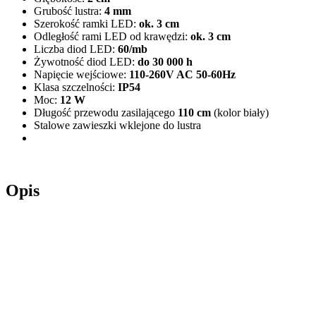
Grubość lustra:
4 mm
Szerokość ramki LED:
ok. 3 cm
Odległość rami LED od krawędzi:
ok. 3 cm
Liczba diod LED:
60/mb
Żywotność diod LED:
do 30 000 h
Napięcie wejściowe:
110-260V AC 50-60Hz
Klasa szczelności:
IP54
Moc:
12 W
Długość przewodu zasilającego
110 cm
(kolor biały)
Stalowe zawieszki wklejone do lustra
Opis