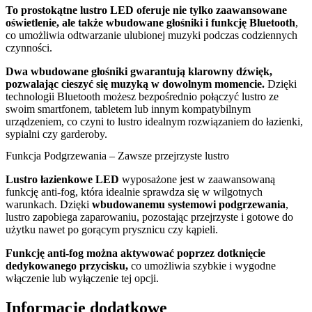
To prostokątne lustro LED oferuje nie tylko zaawansowane
oświetlenie, ale także wbudowane głośniki i funkcję Bluetooth
,
co umożliwia odtwarzanie ulubionej muzyki podczas codziennych
czynności.
Dwa wbudowane głośniki gwarantują klarowny dźwięk,
pozwalając cieszyć się muzyką w dowolnym momencie.
Dzięki
technologii Bluetooth możesz bezpośrednio połączyć lustro ze
swoim smartfonem, tabletem lub innym kompatybilnym
urządzeniem, co czyni to lustro idealnym rozwiązaniem do łazienki,
sypialni czy garderoby.
Funkcja Podgrzewania – Zawsze przejrzyste lustro
Lustro łazienkowe LED
wyposażone jest w zaawansowaną
funkcję anti-fog, która idealnie sprawdza się w wilgotnych
warunkach. Dzięki
wbudowanemu systemowi podgrzewania
,
lustro zapobiega zaparowaniu, pozostając przejrzyste i gotowe do
użytku nawet po gorącym prysznicu czy kąpieli.
Funkcję anti-fog można aktywować poprzez dotknięcie
dedykowanego przycisku,
co umożliwia szybkie i wygodne
włączenie lub wyłączenie tej opcji.
Informacje dodatkowe