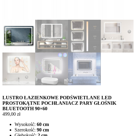
LUSTRO ŁAZIENKOWE PODŚWIETLANE LED
PROSTOKĄTNE POCHŁANIACZ PARY GŁOŚNIK
BLUETOOTH 90×60
499,00
zł
Wysokość:
60 cm
Szerokość:
90 cm
Głębokość:
2 cm