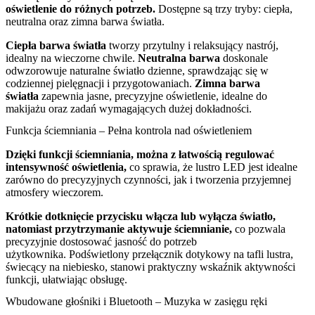
oświetlenie do różnych potrzeb.
Dostępne są trzy tryby: ciepła,
neutralna oraz zimna barwa światła.
Ciepła barwa światła
tworzy przytulny i relaksujący nastrój,
idealny na wieczorne chwile.
Neutralna barwa
doskonale
odwzorowuje naturalne światło dzienne, sprawdzając się w
codziennej pielęgnacji i przygotowaniach.
Zimna barwa
światła
zapewnia jasne, precyzyjne oświetlenie, idealne do
makijażu oraz zadań wymagających dużej dokładności.
Funkcja ściemniania – Pełna kontrola nad oświetleniem
Dzięki funkcji ściemniania, można z łatwością regulować
intensywność oświetlenia,
co sprawia, że lustro LED jest idealne
zarówno do precyzyjnych czynności, jak i tworzenia przyjemnej
atmosfery wieczorem.
Krótkie dotknięcie przycisku włącza lub wyłącza światło,
natomiast przytrzymanie aktywuje ściemnianie,
co pozwala
precyzyjnie dostosować jasność do potrzeb
użytkownika. Podświetlony przełącznik dotykowy na tafli lustra,
świecący na niebiesko, stanowi praktyczny wskaźnik aktywności
funkcji, ułatwiając obsługę.
Wbudowane głośniki i Bluetooth – Muzyka w zasięgu ręki