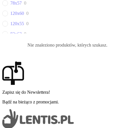
78x57
0
120x60
0
120x55
0
83x63
0
80x50
0
Nie znaleziono produktów, których szukasz.
90x50
0
100X50
0
Zapisz się do Newslettera!
Bądź na bieżąco z promocjami.