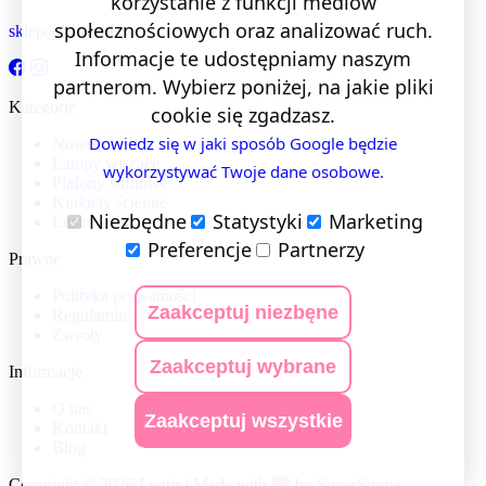
korzystanie z funkcji mediów
społecznościowych oraz analizować ruch.
sklep@lentis.pl
Informacje te udostępniamy naszym
partnerom. Wybierz poniżej, na jakie pliki
Kategorie
cookie się zgadzasz.
Dowiedz się w jaki sposób Google będzie
Nowości
Lampy wiszące
wykorzystywać Twoje dane osobowe.
Plafony sufitowe
Kinkiety ścienne
Niezbędne
Statystyki
Marketing
Lustra LED
Preferencje
Partnerzy
Prawne
Polityka prywatności
Zaakceptuj niezbęne
Regulamin
Zwroty
Zaakceptuj wybrane
Informacje
O nas
Zaakceptuj wszystkie
Kontakt
Blog
Copyright © 2026 Lentis | Made with
by
SuperStrona